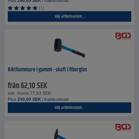
Plus
240,00
SEK
i fraktkostnad
(1)
Välj artikelvariant...
Rikthammare i gummi - skaft i fiberglas
från
62,10
SEK
inkl. moms.
77,63
SEK
Plus
240,00
SEK
i fraktkostnad
Välj artikelvariant...