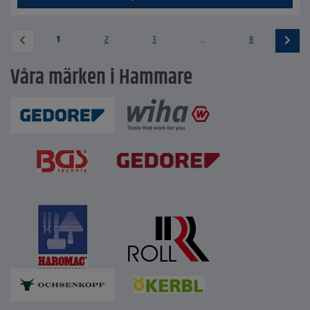
1
2
3
...
8
Våra märken i Hammare