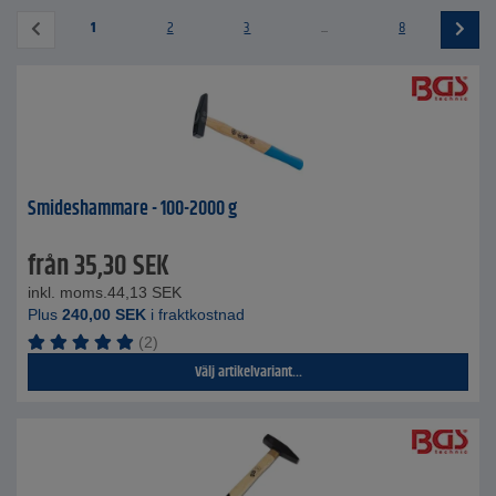
1
2
3
...
8
Smideshammare - 100-2000 g
från
35,30
SEK
inkl. moms.
44,13
SEK
Plus
240,00
SEK
i fraktkostnad
(2)
Välj artikelvariant...