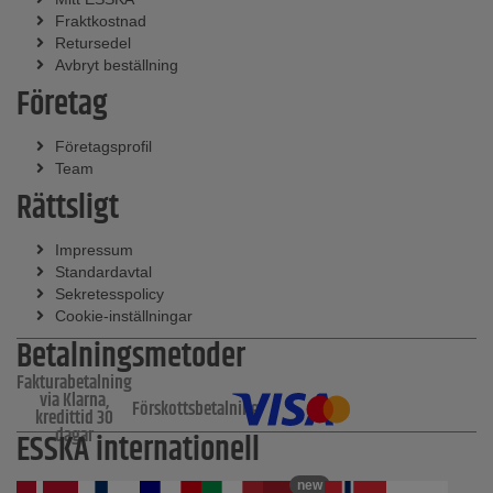
Fraktkostnad
Retursedel
Avbryt beställning
Företag
Företagsprofil
Team
Rättsligt
Impressum
Standardavtal
Sekretesspolicy
Cookie-inställningar
Betalningsmetoder
Fakturabetalning
via Klarna,
Förskottsbetalning
kredittid 30
dagar
ESSKA internationell
new