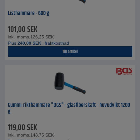
Listhammare - 600 g
101,00
SEK
inkl. moms.
126,25
SEK
Plus
240,00
SEK
i fraktkostnad
Till artikel
Gummi-rikthammare "BGS" - glasfiberskaft - huvudvikt 1200
g
119,00
SEK
inkl. moms.
148,75
SEK