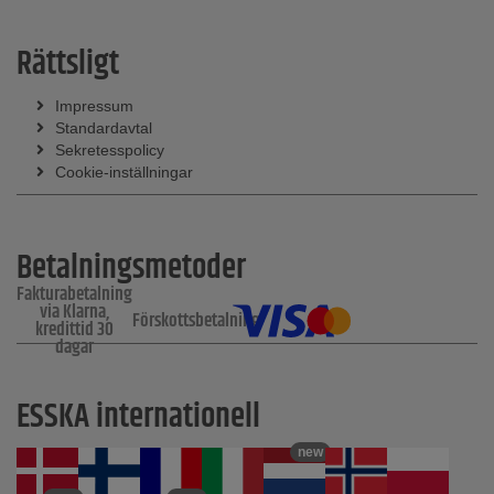
Rättsligt
Impressum
Standardavtal
Sekretesspolicy
Cookie-inställningar
Betalningsmetoder
Fakturabetalning
via Klarna,
Förskottsbetalning
kredittid 30
dagar
ESSKA internationell
new