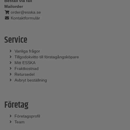
Beställ via fax
Mailorder
order@esska.se
Kontaktformulär
Service
Vanliga frågor
Tillgodokvitto till förstagångsköpare
Mitt ESSKA
Fraktkostnad
Retursedel
Avbryt beställning
Företag
Företagsprofil
Team