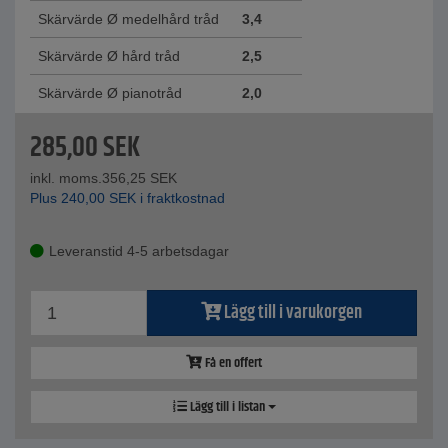
Skärvärde Ø medelhård tråd
3,4
Skärvärde Ø hård tråd
2,5
Skärvärde Ø pianotråd
2,0
285,00
SEK
inkl. moms.
356,25
SEK
Plus
240,00
SEK
i fraktkostnad
Leveranstid 4-5 arbetsdagar
Lägg till i varukorgen
Få en offert
Lägg till i listan