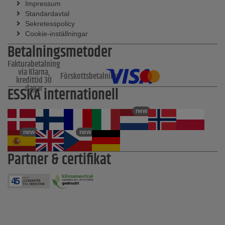
Impressum
Standardavtal
Sekretesspolicy
Cookie-inställningar
Betalningsmetoder
Fakturabetalning
via Klarna,
Förskottsbetalning
kredittid 30
dagar
ESSKA internationell
new
new
new
Partner & certifikat