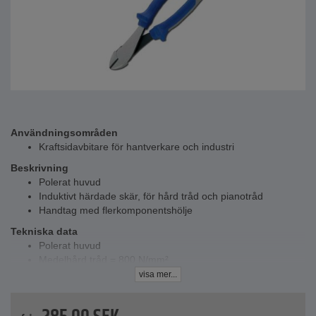
Användningsområden
Kraftsidavbitare för hantverkare och industri
Beskrivning
Polerat huvud
Induktivt härdade skär, för hård tråd och pianotråd
Handtag med flerkomponentshölje
Tekniska data
Polerat huvud
Medelhård tråd = 800 N/mm²
Hård tråd = 1600 N/mm²
visa mer...
Pianotråd = 2000 N/mm²