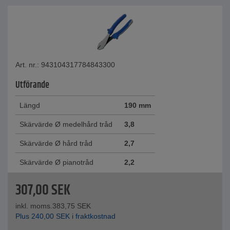
Art. nr.: 943104317784843300
Utförande
Längd
190 mm
Skärvärde Ø medelhård tråd
3,8
Skärvärde Ø hård tråd
2,7
Skärvärde Ø pianotråd
2,2
307,00
SEK
inkl. moms.
383,75
SEK
Plus
240,00
SEK
i fraktkostnad