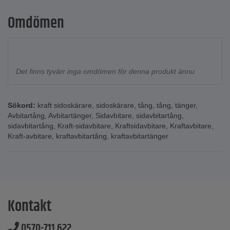
Omdömen
Det finns tyvärr inga omdömen för denna produkt ännu
Sökord:
kraft sidoskärare
,
sidoskärare
,
tång
,
tång
,
tänger
,
Avbitartång
,
Avbitartänger
,
Sidavbitare
,
sidavbitartång
,
sidavbitartång
,
Kraft-sidavbitare
,
Kraftsidavbitare
,
Kraftavbitare
,
Kraft-avbitare
,
kraftavbitartång
,
kraftavbitartänger
Kontakt
0570-711 622