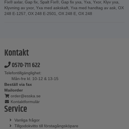
Fix® axlar
,
Gap fix
,
Spalt Fix®
,
Gap fix yxa
,
Yxa
,
Yxor
,
Klyv yxa
,
Klyvning av yxor
,
Yxa med askskaft
,
Yxa med handtag av ask
,
OX
248 E-1257
,
OX 248 E-2501
,
OX 248 E
,
OX 248
Kontakt
0570-711 622
Telefontillgänglighet:
Mån-fre kl. 10-12 & 13-15
Beställ via fax
Mailorder
order@esska.se
Kontaktformulär
Service
Vanliga frågor
Tillgodokvitto till förstagångsköpare