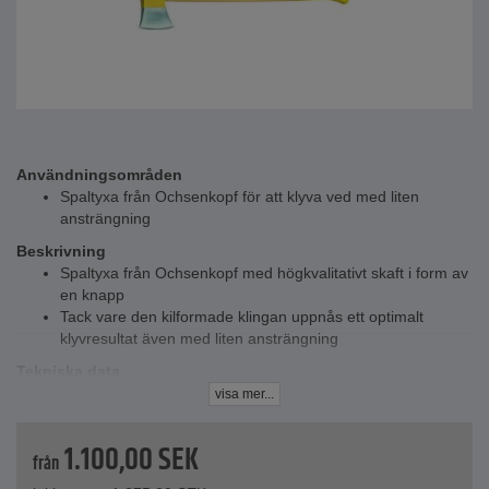
Användningsområden
Spaltyxa från Ochsenkopf för att klyva ved med liten
ansträngning
Beskrivning
Spaltyxa från Ochsenkopf med högkvalitativt skaft i form av
en knapp
Tack vare den kilformade klingan uppnås ett optimalt
klyvresultat även med liten ansträngning
Tekniska data
Utförande - Spalt-Fix® ax OX 248 E
visa mer...
Handtag - ask, knoppform
Handtagslängd - 700 och 800 mm
1.100,00
SEK
Bredd egg - 100 och 115 mm
från
Huvudvikt - 1250 och 2500 g