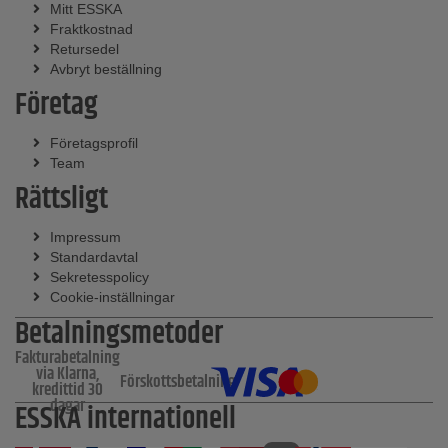
Mitt ESSKA
Fraktkostnad
Retursedel
Avbryt beställning
Företag
Företagsprofil
Team
Rättsligt
Impressum
Standardavtal
Sekretesspolicy
Cookie-inställningar
Betalningsmetoder
Fakturabetalning
via Klarna,
Förskottsbetalning
kredittid 30
dagar
ESSKA internationell