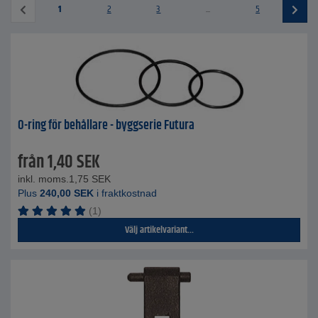
1
2
3
...
5
O-ring för behållare - byggserie Futura
från
1,40
SEK
inkl. moms.
1,75
SEK
Plus
240,00
SEK
i fraktkostnad
(1)
Välj artikelvariant...