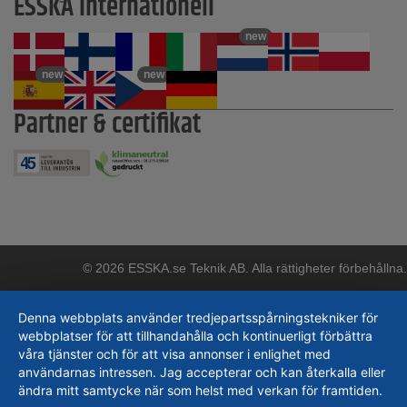
ESSKA internationell
new
new
new
Partner & certifikat
© 2026 ESSKA.se Teknik AB. Alla rättigheter förbehållna.
Denna webbplats använder tredjepartsspårningstekniker för
webbplatser för att tillhandahålla och kontinuerligt förbättra
våra tjänster och för att visa annonser i enlighet med
användarnas intressen. Jag accepterar och kan återkalla eller
ändra mitt samtycke när som helst med verkan för framtiden.