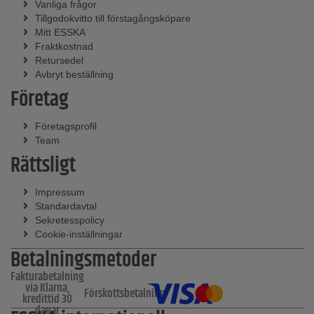
Vanliga frågor
Tillgodokvitto till förstagångsköpare
Mitt ESSKA
Fraktkostnad
Retursedel
Avbryt beställning
Företag
Företagsprofil
Team
Rättsligt
Impressum
Standardavtal
Sekretesspolicy
Cookie-inställningar
Betalningsmetoder
Fakturabetalning
via Klarna,
Förskottsbetalning
kredittid 30
dagar