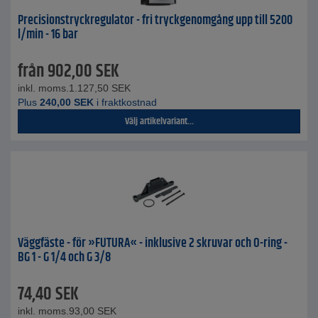
Precisionstryckregulator - fri tryckgenomgång upp till 5200
l/min - 16 bar
från
902,00
SEK
inkl. moms.
1.127,50
SEK
Plus
240,00
SEK
i fraktkostnad
Välj artikelvariant...
Väggfäste - för »FUTURA« - inklusive 2 skruvar och O-ring -
BG 1 - G 1/4 och G 3/8
74,40
SEK
inkl. moms.
93,00
SEK