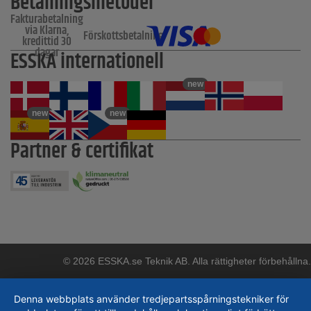
Betalningsmetoder
Fakturabetalning
via Klarna,
Förskottsbetalning
kredittid 30
dagar
ESSKA internationell
new
new
new
Partner & certifikat
© 2026 ESSKA.se Teknik AB. Alla rättigheter förbehållna.
Denna webbplats använder tredjepartsspårningstekniker för