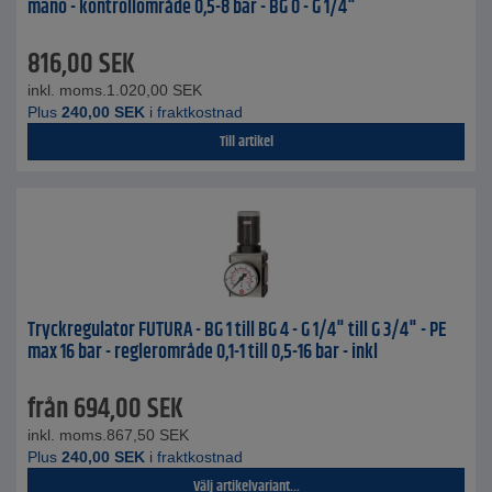
mano - kontrollområde 0,5-8 bar - BG 0 - G 1/4"
816,00
SEK
inkl. moms.
1.020,00
SEK
Plus
240,00
SEK
i fraktkostnad
Till artikel
Tryckregulator FUTURA - BG 1 till BG 4 - G 1/4" till G 3/4" - PE
max 16 bar - reglerområde 0,1-1 till 0,5-16 bar - inkl
från
694,00
SEK
inkl. moms.
867,50
SEK
Plus
240,00
SEK
i fraktkostnad
Välj artikelvariant...