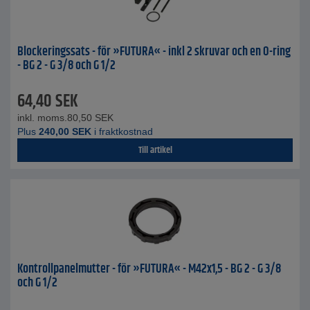
Blockeringssats - för »FUTURA« - inkl 2 skruvar och en O-ring
- BG 2 - G 3/8 och G 1/2
64,40
SEK
inkl. moms.
80,50
SEK
Plus
240,00
SEK
i fraktkostnad
Till artikel
Kontrollpanelmutter - för »FUTURA« - M42x1,5 - BG 2 - G 3/8
och G 1/2