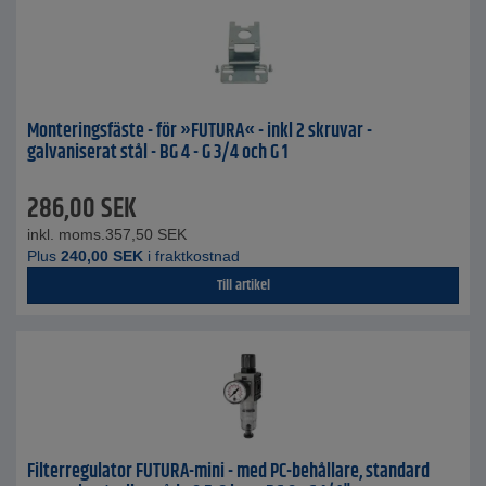
Monteringsfäste - för »FUTURA« - inkl 2 skruvar -
galvaniserat stål - BG 4 - G 3/4 och G 1
286,00
SEK
inkl. moms.
357,50
SEK
Plus
240,00
SEK
i fraktkostnad
Till artikel
Filterregulator FUTURA-mini - med PC-behållare, standard